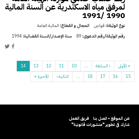
لمرفق مياه الاسكندرية عن السنة المالية
1990 /1991
نوع الوثيقة:
قوانين
المجال و القطاع:
المالية العامة
رقم الوثيقة/رقم الدعوى:
89
سنة الإصدار/السنة القضائية:
1994
« الأولى
‹ السابقة
…
10
11
12
13
14
15
16
17
18
…
التالية ›
الأخيرة »
عن الموقع • اتصل بنا
فريق العمل
شارك في تطوير "منشورات قانونية"