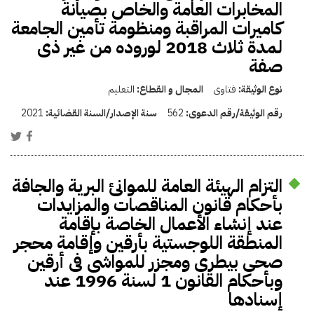
المخابرات العامة والخاص بصيانة
كاميرات المراقبة ومنظومة تأمين الجامعة
لمدة ثلاث 2018 لوروده من غير ذى
صفة
نوع الوثيقة:
فتاوى
المجال و القطاع:
التعليم
رقم الوثيقة/رقم الدعوى:
562
سنة الإصدار/السنة القضائية:
2021
التزام الهيئة العامة للموانئ البرية والجافة
بأحكام قانون المناقصات والمزايدات
عند إنشاء الأعمال الخاصة بإقامة
المنطقة اللوجستية بأرقين وإقامة محجر
صحى بيطرى ومجزر للمواشى فى أرقين
وبأحكام القانون 1 لسنة 1996 عند
إسنادها