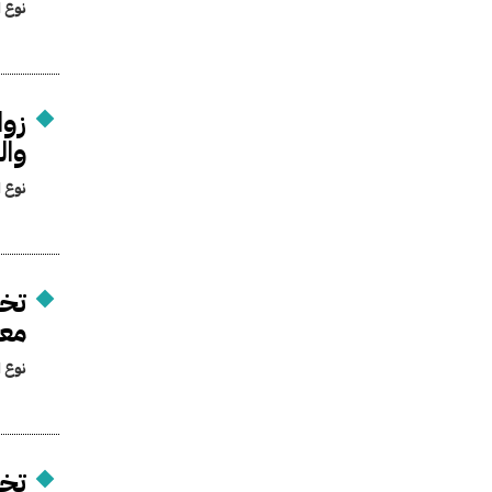
نوع ا
زوا
وال
نوع ا
تخص
معا
نوع ا
تخص