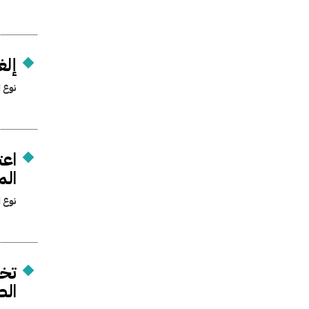
إلغ
نوع ا
اعت
الم
نوع ا
تخص
الص