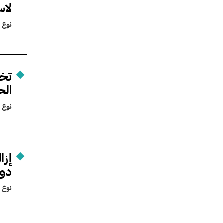
لاس
نوع ا
تخ
الح
نوع ا
إزا
دو
نوع ا