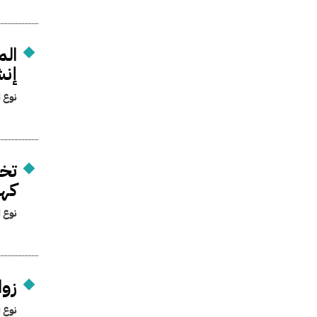
الم
إنش
نوع ا
تخص
كهر
نوع ا
زوال 
نوع ا