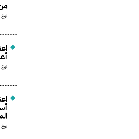
من 
نوع ا
اعت
أعم
نوع ا
الم
نوع ا