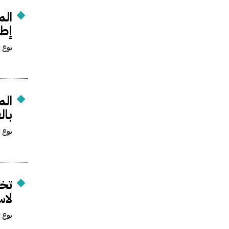
الم
إطا
نوع ا
الم
بال
نوع ا
تخص
لاس
نوع ا