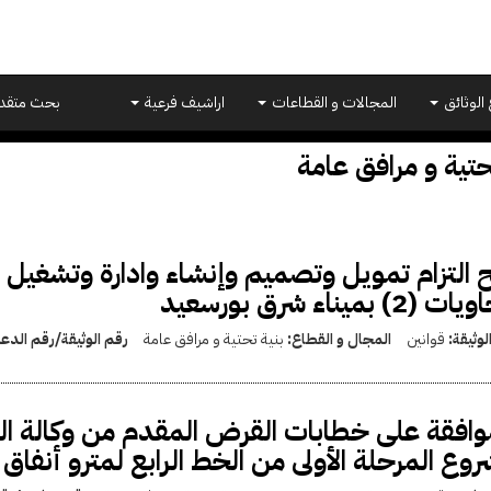
 الوثائق
المجالات و القطاعات
اراشيف فرعية
بحث متقد
حتية و مرافق عامة
 التزام تمويل وتصميم وإنشاء وادارة وتشغيل
 (2) بميناء شرق بورسعيد
لوثيقة:
قوانين
المجال و القطاع:
بنية تحتية و مرافق عامة
رقم الوثيقة/رقم الدع
وافقة على خطابات القرض المقدم من وكالة الياب
وع المرحلة الأولى من الخط الرابع لمترو أنفاق ا