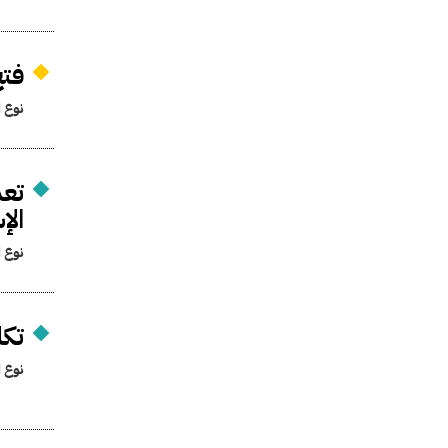
فتح
نوع ا
تعد
الإ
نوع ا
تكل
نوع ا