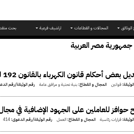
 الوثائق
المجالات و القطاعات
اراشيف فرعية
بحث متقد
جمهورية مصر العربية
يل بعض أحكام قانون الكهرباء بالقانون 192 لسنة 2020
لوثيقة:
قوانين
المجال و القطاع:
بنية تحتية و مرافق عامة
رقم الوثيقة/رقم الدع
 حوافز للعاملين على الجهود الإضافية في مجا
لوثيقة:
قرارات رئاسية
المجال و القطاع:
العمل
رقم الوثيقة/رقم الدعوى:
414