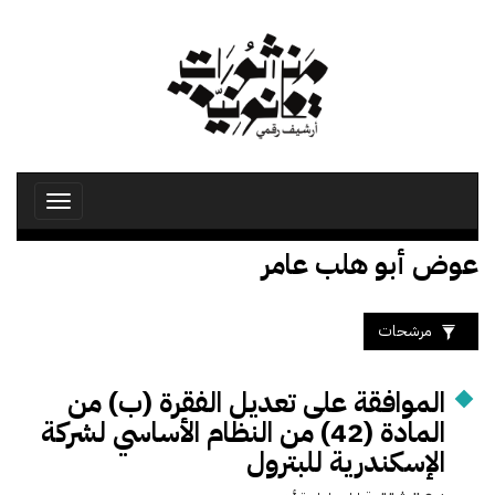
تجاوز
إلى
المحتوى
الرئيسي
Toggle
avigation
عوض أبو هلب عامر
مرشحات
الموافقة على تعديل الفقرة (ب) من
المادة (42) من النظام الأساسي لشركة
الإسكندرية للبترول