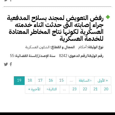
رفض التعويض لمجند بسلاح المدفعية
جراء إصابته التى حدثت اثناء خدمته
العسكرية لكونها نتاج المخاطر المعتادة
للخدمة العسكرية
نوع الوثيقة:
أحكام
المجال و القطاع:
الشئون العسكرية
رقم الوثيقة/رقم الدعوى:
8242
سنة الإصدار/السنة القضائية:
55
« الأولى
‹ السابقة
…
15
16
17
18
19
20
21
22
23
…
التالية ›
الأخيرة »