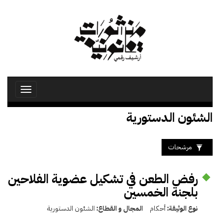
تجاوز
إلى
المحتوى
الرئيسي
Toggle
avigation
الشئون الدستورية
مرشحات
رفض الطعن في تشكيل عضوية الفلاحين
بلجنة الخمسين
نوع الوثيقة:
أحكام
المجال و القطاع:
الشئون الدستورية