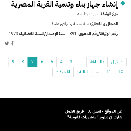
إنشاء جهاز بناء وتنمية القرية المصرية
نوع الوثيقة:
قرارات رئاسية
المجال و القطاع:
بنية تحتية و مرافق عامة
رقم الوثيقة/رقم الدعوى:
891
سنة الإصدار/السنة القضائية:
1973
« الأولى
‹ السابقة
…
3
4
5
6
7
8
9
10
11
…
التالية ›
الأخيرة »
عن الموقع • اتصل بنا
فريق العمل
شارك في تطوير "منشورات قانونية"