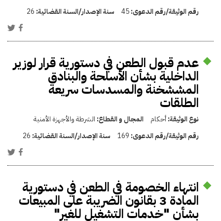
رقم الوثيقة/رقم الدعوى:
45
سنة الإصدار/السنة القضائية:
26
عدم قبول الطعن في دستورية قرار لوزير
الداخلية بشأن الأسلحة والبنادق
المششخنة والمسدسات سريعة
الطلقات
نوع الوثيقة:
أحكام
المجال و القطاع:
الشرطة والأجهزة الأمنية
رقم الوثيقة/رقم الدعوى:
169
سنة الإصدار/السنة القضائية:
26
انتهاء الخصومة في الطعن في دستورية
المادة 3 بقانون الضريبة على المبيعات
بشأن "خدمات ‏التشغيل للغير"