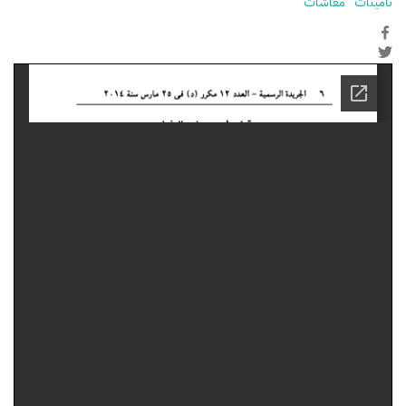
تأمينات
معاشات