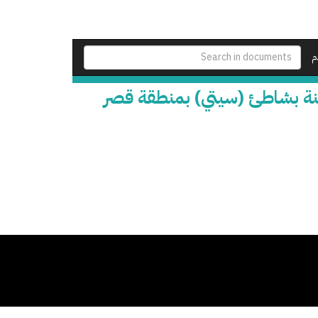
م
ئنة بشاطئ (سيتي) بمنطقة قصر