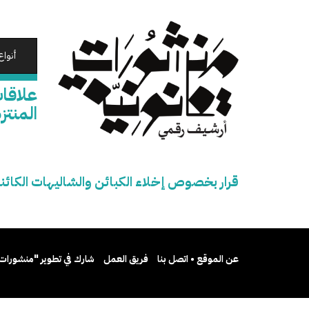
تجاوز
إلى
المحتوى
الرئيسي
أنواع
علاقا
المنتز
قرار بخصوص إخلاء الكبائن والشاليهات الكائن
عن الموقع • اتصل بنا
فريق العمل
شارك في تطوير "منشورات 