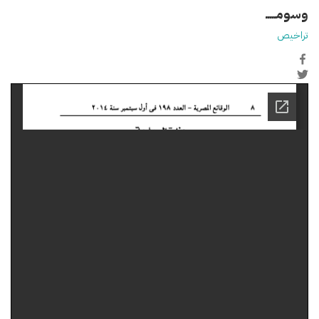
وسومـــــ
تراخيص