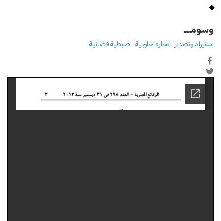
وسومـــــ
استيراد وتصدير
تجارة خارجية
ضبطية قضائية