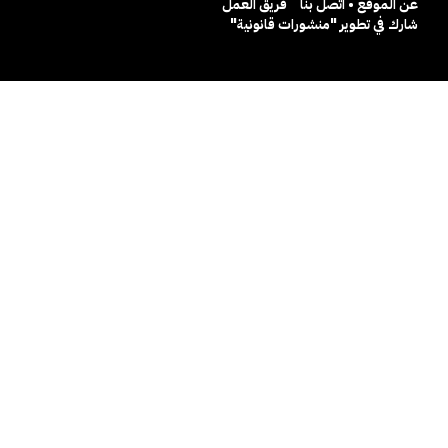
عن الموقع • اتصل بنا
فريق العمل
شارك في تطوير "منشورات قانونية"