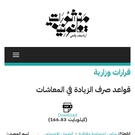
تجاوز
إلى
المحتوى
الرئيسي
Toggle
avigation
قرارات وزارية
قواعد صرف الزيادة في المعاشات
Download
(166.83 كيلوبايت)
القطاع:
شئون اجتماعية وثقافية
›
الضمان الاجتماعي
اسم المصدر: