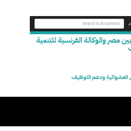
م
ين مصر والوكالة الفرنسية للتنمية
طق العشوائية ودعم التوظيف