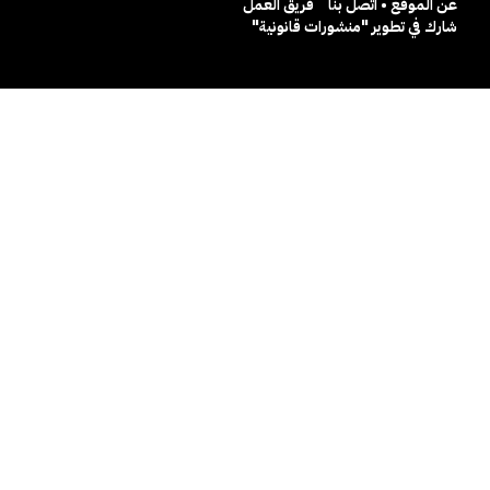
عن الموقع • اتصل بنا
فريق العمل
شارك في تطوير "منشورات قانونية"