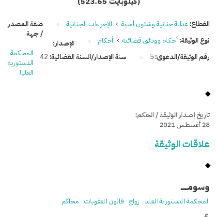
(523.65 كيلوبايت)
القطاع:
عدالة جنائية وشئون أمنية
›
الإجراءات الجنائية
صفة المصدر
/ جهة
نوع الوثيقة:
أحكام ووثائق قضائية
›
أحكام
الإصدار:
المحكمة
رقم الوثيقة/الدعوى:
5
سنة الإصدار/السنة القضائية:
42
الدستورية
العليا
تاريخ إصدار الوثيقة / الحكم:
28 أغسطس 2021
علاقات الوثيقة
وسومـــــ
المحكمة الدستورية العليا
زواج
قانون العقوبات
محاكم