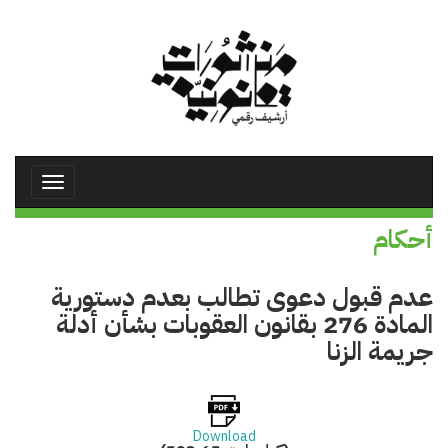
تجاوز
إلى
المحتوى
الرئيسي
Toggle
avigation
أحكام
عدم قبول دعوى تطالب بعدم دستورية
المادة 276 بقانون العقوبات بشأن أدلة
جريمة الزنا
Download