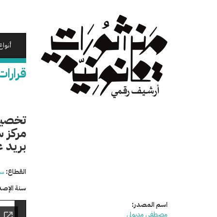
تجاوز
إلى
المحتوى
الرئيسي
أنواع
قرارات
مركز س
بريد ع
القطاع:
سي
سنة الإصد
اسم المصدر:
مصطفى مدبولي