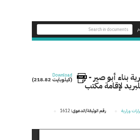
م
أرض أملاك دولة بمساحة (200) بقرية بناء أبو صير -
Download
(218.82 كيلوبايت)
لبريد لإقامة مكتب
ارات وزارية
رقم الوثيقة/الدعوى:
1612