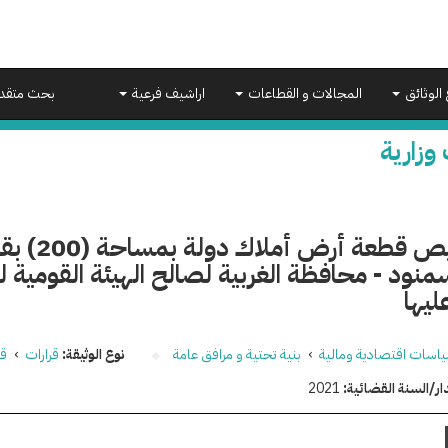
 الوثائق
المجالات و القطاعات
اراشيف فرعية
بحث متقد
 وزارية
تخصيص قطعة 
منود - محافظة الغربية لصالح الهيئة القومية ل
ليها
اسات اقتصادية ومالية
›
بنية تحتية و مرافق عامة
نوع الوثيقة:
قرارات
›
قر
ار/السنة القضائية:
2021