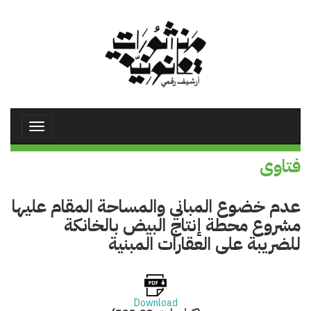
تجاوز
إلى
المحتوى
الرئيسي
Toggle
avigation
فتاوى
عدم خضوع المباني والمساحة المقام عليها
مشروع محطة إنتاج البيض بالخانكة
للضريبة على العقارات المبنية
Download