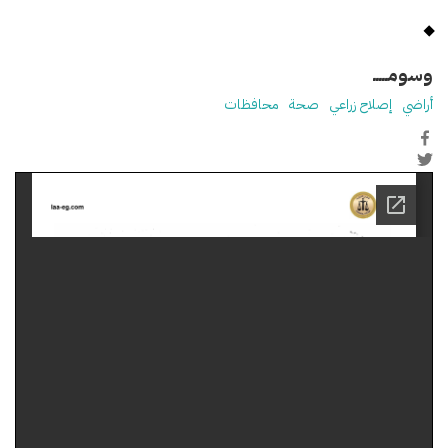
وسومـــــ
أراضي
إصلاح زراعي
صحة
محافظات