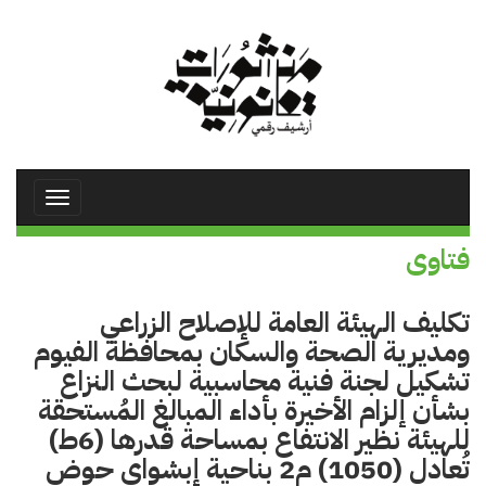
تجاوز
إلى
المحتوى
الرئيسي
Toggle
avigation
فتاوى
تكليف الهيئة العامة للإصلاح الزراعي
ومديرية الصحة والسكان بمحافظة الفيوم
تشكيل لجنة فنية محاسبية لبحث النزاع
بشأن إلزام الأخيرة بأداء المبالغ المُستحقة
للهيئة نظير الانتفاع بمساحة قدرها (6ط)
تُعادل (1050) م2 بناحية إبشواي حوض