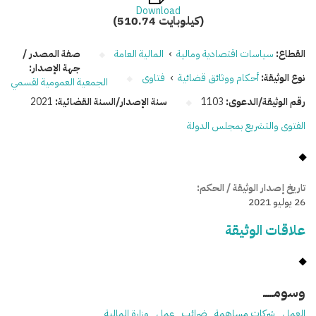
Download
(510.74 كيلوبايت)
القطاع:
سياسات اقتصادية ومالية
›
المالية العامة
صفة المصدر /
جهة الإصدار:
نوع الوثيقة:
أحكام ووثائق قضائية
›
فتاوى
الجمعية العمومية لقسمي
رقم الوثيقة/الدعوى:
1103
سنة الإصدار/السنة القضائية:
2021
الفتوى والتشريع بمجلس الدولة
تاريخ إصدار الوثيقة / الحكم:
26 يوليو 2021
علاقات الوثيقة
وسومـــــ
العمل
شركات مساهمة
ضرائب
عمل
وزارة المالية