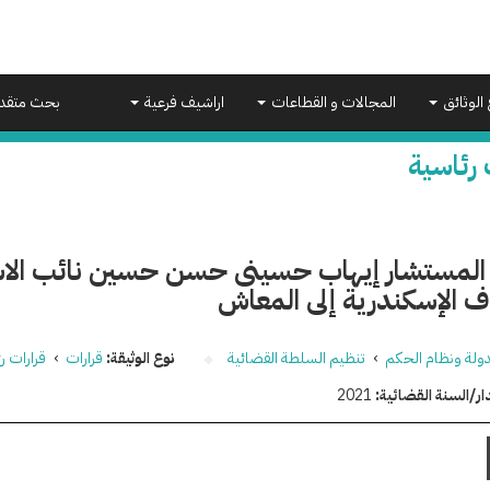
 الوثائق
المجالات و القطاعات
اراشيف فرعية
بحث متقد
 رئاسية
 المستشار إيهاب حسينى حسن حسين نائب الا
ف الإسكندرية إلى المعاش
دولة ونظام الحكم
›
تنظيم السلطة القضائية
نوع الوثيقة:
قرارات
›
قرارات ر
ار/السنة القضائية:
2021