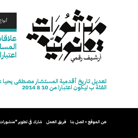
تجاوز
إلى
المحتوى
أنواع
الرئيسي
علاقا
المساع
اعتبارا من 0
تعديل تاريخ أقدمية المستشار مصطفى يحيا عب
الفئة ب ليكون اعتبارا من 10 8 2014
عن الموقع • اتصل بنا
فريق العمل
شارك في تطوير "منشورات 