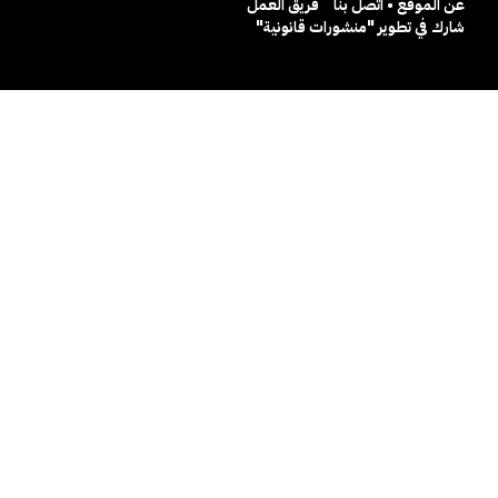
عن الموقع • اتصل بنا
فريق العمل
شارك في تطوير "منشورات قانونية"