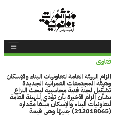
تجاوز
إلى
المحتوى
الرئيسي
Toggle
avigation
فتاوى
إلزام الهيئة العامة لتعاونيات البناء والإسكان
وهيئة المجتمعات العمرانية الجديدة
تشكيل لجنة فنية محاسبية لبحث النزاع
بشأن إلزام الأخيرة بأن تؤدي للهيئة العامة
لتعاونيات البناء والإسكان مبلغًا مقداره
(212018065) جنيهًا وهي قيمة