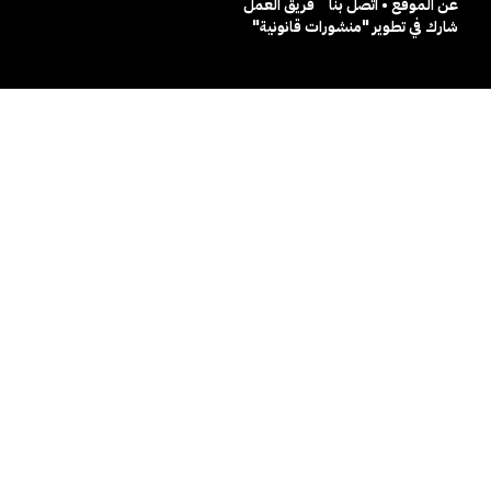
عن الموقع • اتصل بنا
فريق العمل
شارك في تطوير "منشورات قانونية"