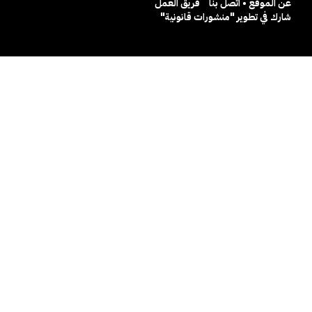
عن الموقع • اتصل بنا
فريق العمل
شارك في تطوير "منشورات قانونية"