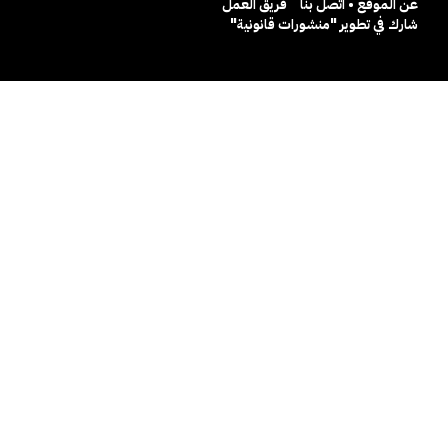
عن الموقع • اتصل بنا
فريق العمل
شارك في تطوير "منشورات قانونية"