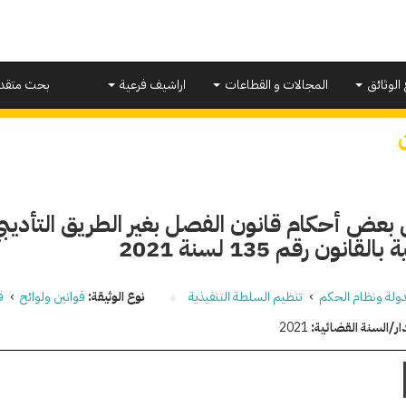
 الوثائق
المجالات و القطاعات
اراشيف فرعية
بحث متقد
 بعض أحكام قانون الفصل بغير الطريق التأديب
القانون رقم 135 لسنة 2021
دولة ونظام الحكم
›
تنظيم السلطة التنفيذية
نوع الوثيقة:
قوانين ولوائح
›
ق
ار/السنة القضائية:
2021