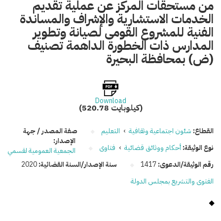
من مستحقات المركز عن عملية تقديم
الخدمات الاستشارية والإشراف والمساندة
الفنية للمشروع القومى لصيانة وتطوير
المدارس ذات الخطورة الداهمة تصنيف
(ض) بمحافظة البحيرة
Download
(520.78 كيلوبايت)
القطاع:
شئون اجتماعية وثقافية
›
التعليم
صفة المصدر / جهة
الإصدار:
نوع الوثيقة:
أحكام ووثائق قضائية
›
فتاوى
الجمعية العمومية لقسمي
رقم الوثيقة/الدعوى:
1417
سنة الإصدار/السنة القضائية:
2020
الفتوى والتشريع بمجلس الدولة