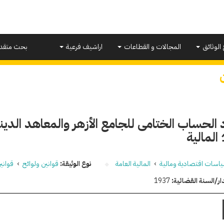
 الوثائق
المجالات و القطاعات
اراشيف فرعية
بحث متقد
ة
اسات اقتصادية ومالية
›
المالية العامة
نوع الوثيقة:
قوانين ولوائح
›
قواني
ار/السنة القضائية:
1937