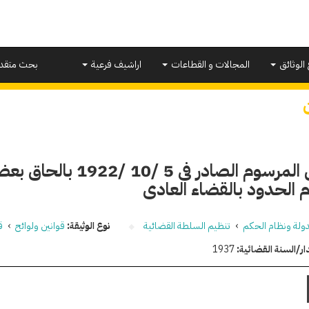
 الوثائق
المجالات و القطاعات
اراشيف فرعية
بحث متقد
تعديل المرسوم الصادر فى 5
 الحدود بالقضاء العادى
دولة ونظام الحكم
›
تنظيم السلطة القضائية
نوع الوثيقة:
قوانين ولوائح
›
ق
ار/السنة القضائية:
1937