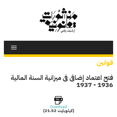
تجاوز
إلى
المحتوى
الرئيسي
Toggle
avigation
قوانين
فتح اعتماد إضافى فى ميزانية السنة المالية
1936 - 1937
Download
(21.52 كيلوبايت)