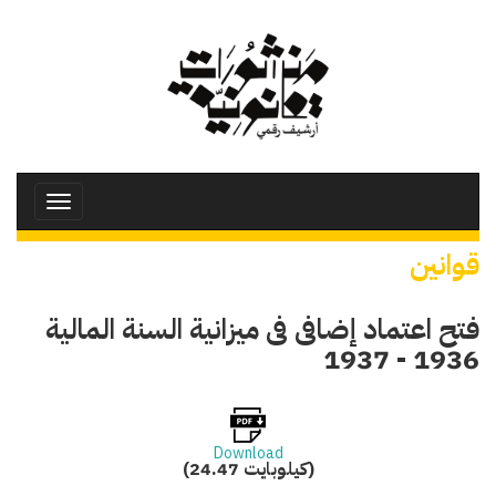
تجاوز
إلى
المحتوى
الرئيسي
Toggle
avigation
قوانين
فتح اعتماد إضافى فى ميزانية السنة المالية
1936 - 1937
Download
(24.47 كيلوبايت)