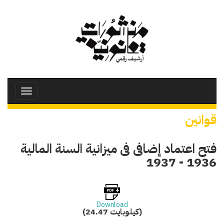
تجاوز
إلى
المحتوى
الرئيسي
Toggle
avigation
قوانين
فتح اعتماد إضافى فى ميزانية السنة المالية
1936 - 1937
Download
(24.47 كيلوبايت)