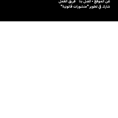
عن الموقع • اتصل بنا
فريق العمل
شارك في تطوير "منشورات قانونية"