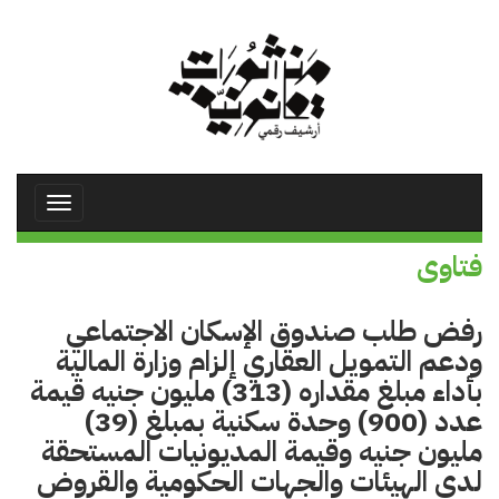
تجاوز
إلى
المحتوى
الرئيسي
Toggle
avigation
فتاوى
رفض طلب صندوق الإسكان الاجتماعي
ودعم التمويل العقاري إلزام وزارة المالية
بأداء مبلغ مقداره (313) مليون جنيه قيمة
عدد (900) وحدة سكنية بمبلغ (39)
مليون جنيه وقيمة المديونيات المستحقة
لدى الهيئات والجهات الحكومية والقروض