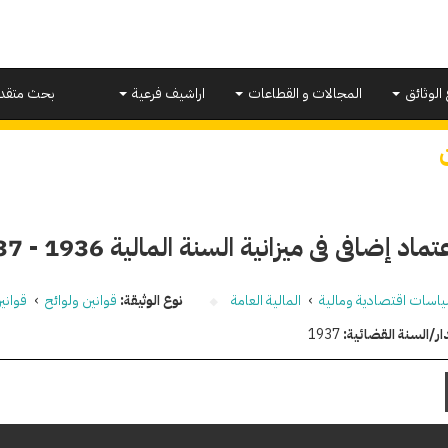
 الوثائق
المجالات و القطاعات
اراشيف فرعية
بحث متقد
اد إضافى فى ميزانية السنة المالية 1936 - 1937
اسات اقتصادية ومالية
›
المالية العامة
نوع الوثيقة:
قوانين ولوائح
›
قواني
ار/السنة القضائية:
1937