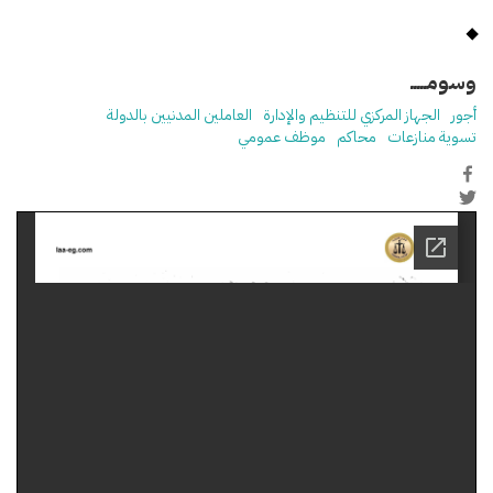
وسومـــــ
أجور
الجهاز المركزي للتنظيم والإدارة
العاملين المدنيين بالدولة
تسوية منازعات
محاكم
موظف عمومي