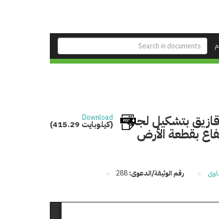
م
زقازيق بتشكيل لجنة
Download
(415.29 كيلوبايت)
تفاع بقطعة الأرض
اوى
رقم الوثيقة/الدعوى:
288