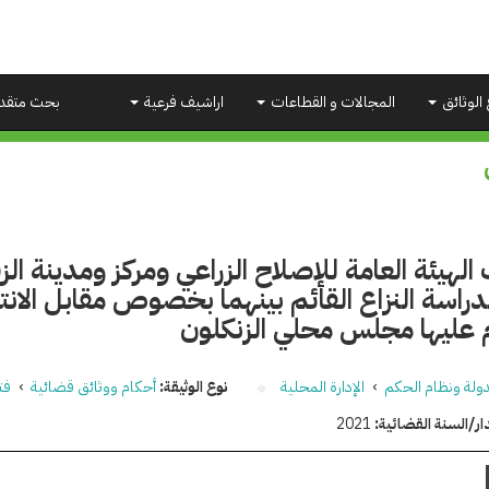
 الوثائق
المجالات و القطاعات
اراشيف فرعية
بحث متقد
الهيئة العامة للإصلاح الزراعي ومركز ومدينة ال
دراسة النزاع القائم بينهما بخصوص مقابل الان
م عليها مجلس محلي الزنكلون
دولة ونظام الحكم
›
الإدارة المحلية
نوع الوثيقة:
أحكام ووثائق قضائية
›
فت
ار/السنة القضائية:
2021