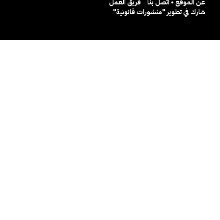
عن الموقع • اتصل بنا
فريق العمل
شارك في تطوير "منشورات قانونية"