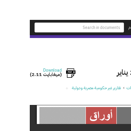
م
Download
(2.11 ميغابايت)
نات
›
تقارير غير حكومية مصرية ودولية