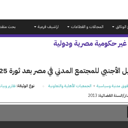
 الوثائق
المجالات و القطاعات
اراشيف فرعية
بحث متقد
 غير حكومية مصرية ودولية
 الأجنبي للمجتمع المدني في مصر بعد ثورة 25 يناير
وق مدنية وسياسية
›
الجمعيات الأهلية والتعاونية
نوع الوثيقة:
تقارير وبيا
ار/السنة القضائية:
2013