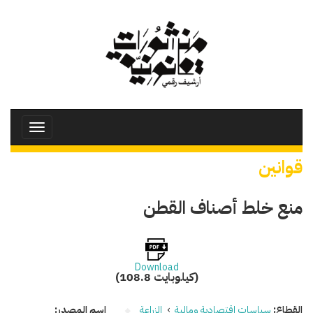
تجاوز
إلى
المحتوى
الرئيسي
Toggle
avigation
قوانين
منع خلط أصناف القطن
Download
(108.8 كيلوبايت)
القطاع:
سياسات اقتصادية ومالية
›
الزراعة
اسم المصدر: