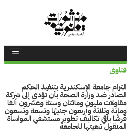
تجاوز
إلى
المحتوى
الرئيسي
Toggle
avigation
فتاوى
التزام جامعة الإسكندرية بتنفيذ الحكم
الصادر ضد وزارة الصحة بأن تؤدي إلى شركة
مقاولات مليون ومائتان وستة وعشرون ألفا
ومائة وثلاثة وأربعون جنيهًا وتسعة وتسعون
قرشًا باقي تكالبف تطوير مستشفي المواساة
المنقول تبعيتها للجامعة