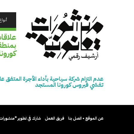
تجاوز
إلى
المحتوى
أنواع
الرئيسي
علاقات
بمنطق
كورون
عدم التزام شركة سياحية بأداء الأجرة المتفق 
تفشي فيروس كورونا المستجد
عن الموقع • اتصل بنا
فريق العمل
شارك في تطوير "منشورات 