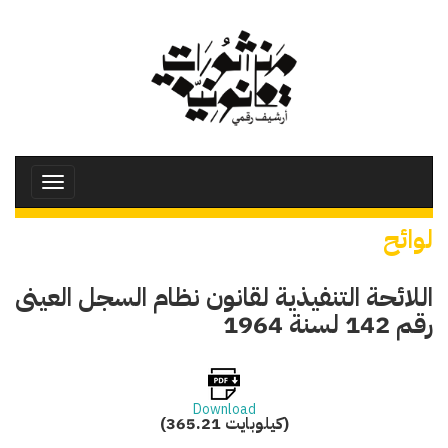
تجاوز
إلى
المحتوى
الرئيسي
Toggle
avigation
لوائح
اللائحة التنفيذية لقانون نظام السجل العينى
رقم 142 لسنة 1964
Download
(365.21 كيلوبايت)