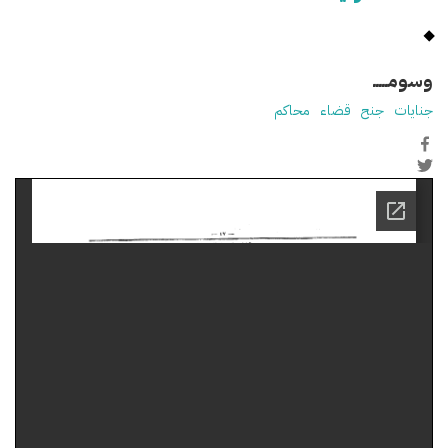
وسومـــــ
جنايات
جنح
قضاء
محاكم