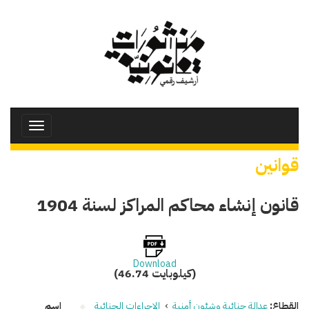
تجاوز
إلى
المحتوى
الرئيسي
Toggle
avigation
قوانين
قانون إنشاء محاكم المراكز لسنة 1904
Download
(46.74 كيلوبايت)
القطاع:
عدالة جنائية وشئون أمنية
›
الإجراءات الجنائية
اسم