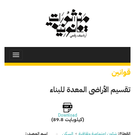
تجاوز
إلى
المحتوى
الرئيسي
Toggle
avigation
قوانين
تقسيم الأراضى المعدة للبناء
Download
(89.8 كيلوبايت)
القطاع:
شئون اجتماعية وثقافية
›
السكن
اسم المصدر: